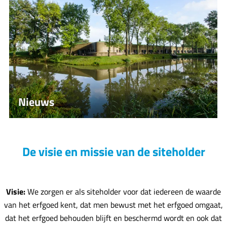
i
e
Meer over UNESCO
u
w
s
Nieuws
Lees hier het laatste nieuws uit het UNESCO
werelderfgoed.
De visie en missie van de siteholder
Lees het laatste nieuws
Visie:
We zorgen er als siteholder voor dat iedereen de waarde
van het erfgoed kent, dat men bewust met het erfgoed omgaat,
dat het erfgoed behouden blijft en beschermd wordt en ook dat