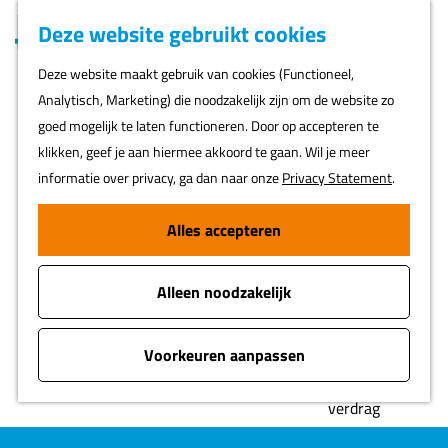
Huisstijl
Z
Deze website gebruikt cookies
Toolkit
MENU
o
Toolkit 5 jaar
G
Deze website maakt gebruik van cookies (Functioneel,
e
UNESCO
a
Analytisch, Marketing) die noodzakelijk zijn om de website zo
k
Werelderfgoed
n
goed mogelijk te laten functioneren. Door op accepteren te
e
Liniemeubilair
a
klikken, geef je aan hiermee akkoord te gaan. Wil je meer
n
Regiopaspoort
a
informatie over privacy, ga dan naar onze
Privacy Statement
.
en
r
d
Alles accepteren
e
h
Beheer
Alleen noodzakelijk
o
m
UNESCO
e
Voorkeuren aanpassen
Nominatie en
p
Werelderfgoed
a
verdrag
g