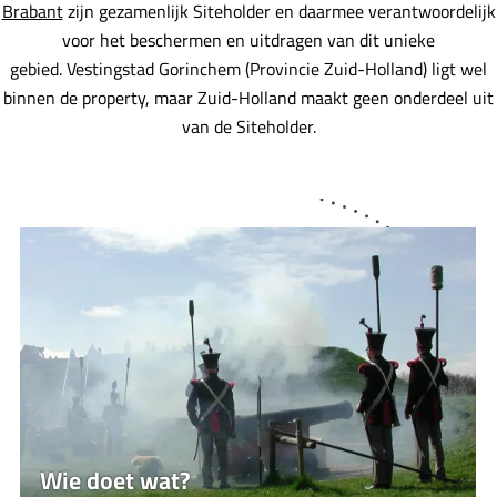
Brabant
zijn gezamenlijk Siteholder en daarmee verantwoordelijk
l
voor het beschermen en uitdragen van dit unieke
i
gebied. Vestingstad Gorinchem (Provincie Zuid-Holland) ligt wel
n
binnen de property, maar Zuid-Holland maakt geen onderdeel uit
i
van de Siteholder.
e
s
-
P
W
a
i
r
e
t
d
n
o
e
e
r
t
s
w
a
Wie doet wat?