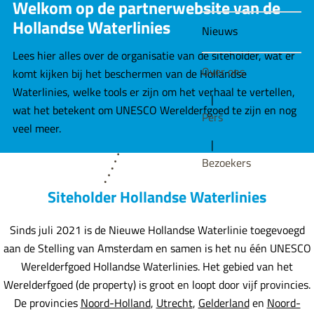
e
Welkom op de partnerwebsite van de
v
Hollandse Waterlinies
Nieuws
a
Lees hier alles over de organisatie van de siteholder, wat er
n
Over ons
komt kijken bij het beschermen van de Hollandse
H
Waterlinies, welke tools er zijn om het verhaal te vertellen,
o
|
wat het betekent om UNESCO Werelderfgoed te zijn en nog
l
Pers
veel meer.
l
|
a
Bezoekers
n
d
Siteholder Hollandse Waterlinies
s
e
Sinds juli 2021 is de Nieuwe Hollandse Waterlinie toegevoegd
W
aan de Stelling van Amsterdam en samen is het nu één UNESCO
a
Werelderfgoed Hollandse Waterlinies. Het gebied van het
t
Werelderfgoed (de property) is groot en loopt door vijf provincies.
e
De provincies
Noord-Holland
,
Utrecht
,
Gelderland
en
Noord-
r