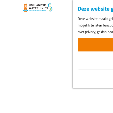
Deze website g
G
Deze website maakt gebr
a
mogelijk te laten functi
n
over privacy, ga dan na
a
a
r
d
e
h
o
m
e
p
a
g