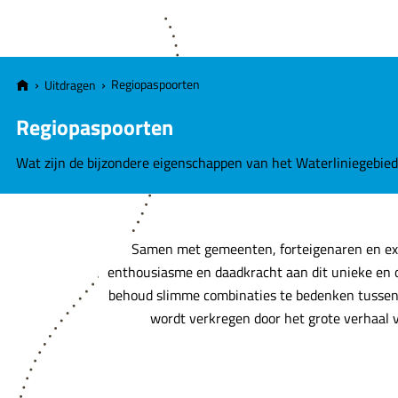
e
v
a
n
Regiopaspoorten
Uitdragen
H
o
Regiopaspoorten
l
Wat zijn de bijzondere eigenschappen van het Waterliniegebied
l
a
n
d
Samen met gemeenten, forteigenaren en expl
s
enthousiasme en daadkracht aan dit unieke en o
e
behoud slimme combinaties te bedenken tussen 
W
wordt verkregen door het grote verhaal v
a
t
e
r