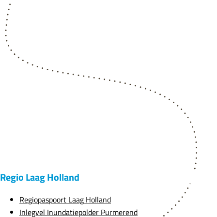
l
i
n
i
e
s
-
P
a
r
t
n
e
r
Regio Laag Holland
s
Regiopaspoort Laag Holland
Inlegvel Inundatiepolder Purmerend