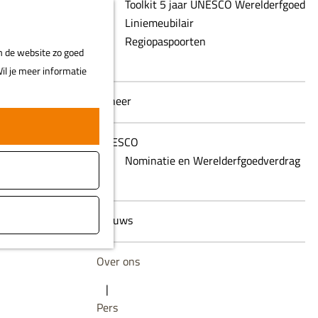
Toolkit 5 jaar UNESCO Werelderfgoed
Z
Liniemeubilair
MENU
o
Regiopaspoorten
m de website zo goed
e
il je meer informatie
k
e
Beheer
n
UNESCO
Nominatie en Werelderfgoedverdrag
Nieuws
Over ons
|
Pers