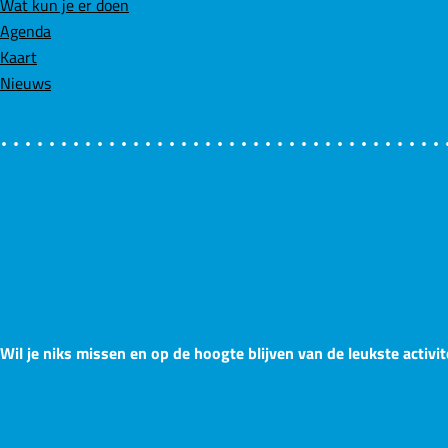
Wat kun je er doen
c
n
a
Agenda
e
k
t
Kaart
b
e
s
Nieuws
o
d
A
o
I
p
k
n
p
Wil je niks missen en op de hoogte blijven van de leukste activit