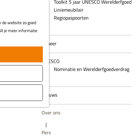
Toolkit 5 jaar UNESCO Werelderfgoed
Z
Liniemeubilair
MENU
o
Regiopaspoorten
m de website zo goed
e
il je meer informatie
k
e
Beheer
n
UNESCO
Nominatie en Werelderfgoedverdrag
Nieuws
Over ons
|
Pers