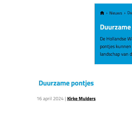
Du
Nieuws
Duurzame p
De Hollandse Wa
pontjes kunnen 
landschap van d
Duurzame pontjes
16 april 2024
|
Kirke Mulders