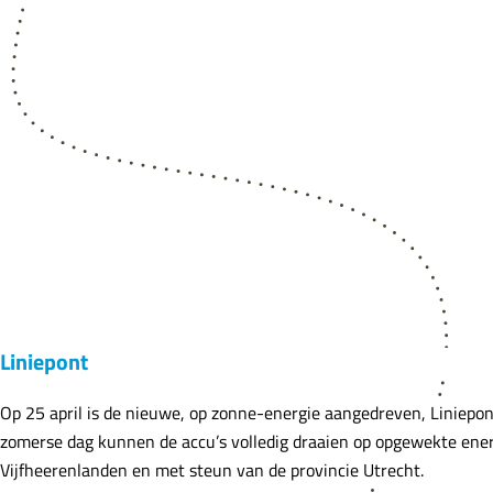
l
i
n
i
e
s
-
P
a
r
t
n
Liniepont
e
r
Op 25 april is de nieuwe, op zonne-energie aangedreven, Liniepo
s
zomerse dag kunnen de accu’s volledig draaien op opgewekte e
Vijfheerenlanden en met steun van de provincie Utrecht.