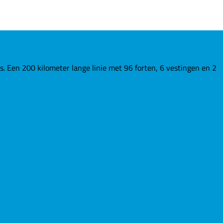
Een 200 kilometer lange linie met 96 forten, 6 vestingen en 2