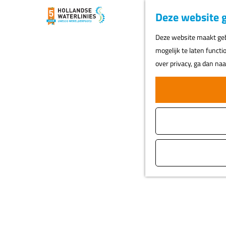
Deze website g
G
Deze website maakt gebr
a
mogelijk te laten functi
n
over privacy, ga dan na
a
a
r
d
e
h
o
m
e
p
a
g