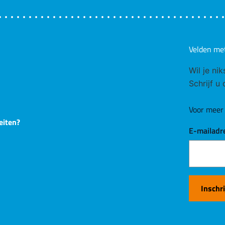
Velden me
Wil je ni
Schrijf u
Voor meer 
eiten?
E-mailadr
Inschr