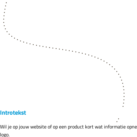
l
i
n
i
e
s
-
P
a
r
t
n
e
r
Introtekst
s
Wil je op jouw website of op een product kort wat informatie opn
logo.