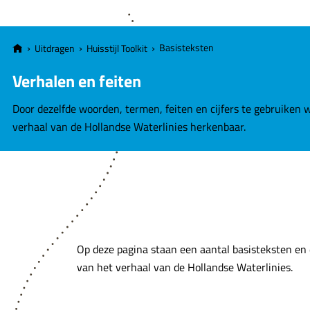
e
v
a
Basisteksten
Uitdragen
Huisstijl Toolkit
n
H
Verhalen en feiten
o
Door dezelfde woorden, termen, feiten en cijfers te gebruiken 
l
verhaal van de Hollandse Waterlinies herkenbaar.
l
a
n
d
s
e
W
Op deze pagina staan een aantal basisteksten en d
a
van het verhaal van de Hollandse Waterlinies.
t
e
r