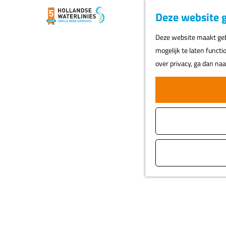
Deze website g
G
Deze website maakt gebr
a
mogelijk te laten functi
n
over privacy, ga dan na
a
a
r
d
e
h
o
m
e
p
a
g