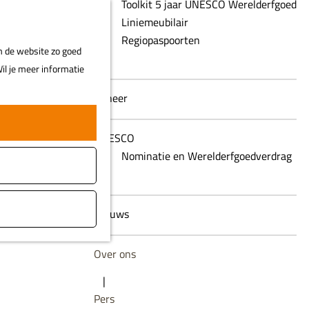
Toolkit 5 jaar UNESCO Werelderfgoed
Z
Liniemeubilair
MENU
o
Regiopaspoorten
m de website zo goed
e
il je meer informatie
k
e
Beheer
n
UNESCO
Nominatie en Werelderfgoedverdrag
Nieuws
Over ons
|
Pers